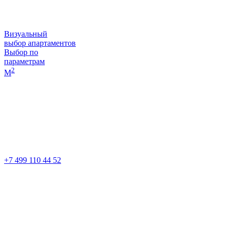
Визуальный
выбор апартаментов
Выбор по
параметрам
2
М
+7 499 110 44 52